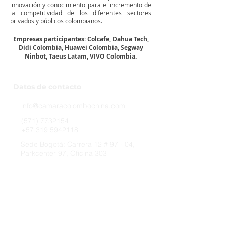
innovación y conocimiento para el incremento de
la competitividad de los diferentes sectores
privados y públicos colombianos.
Empresas participantes: Colcafe, Dahua Tech,
Didi Colombia, Huawei Colombia, Segway
Ninbot, Taeus Latam, VIVO Colombia.
Datos de contacto
info@camaracolombochina.com
(571) 7732154
+57 319 5942118
Sede Bogotá: Carrera 12 # 97 - 04,
Parkcenter 97, ​​Oficina 303
Sede Medellín:
Sin Kit I (Sinki) 冼洁仪
Subdirecciónregional Antioquia - Medellín
director.antioquia@camaracolombochina.
com