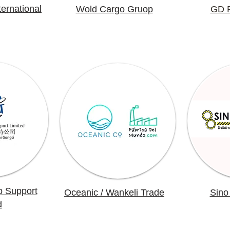
ernational
Wold Cargo Gruop
GD P
p Support
Oceanic / Wankeli Trade
Sino
d