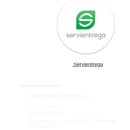
Servientrega
Datos de contacto
info@camaracolombochina.com
(571) 7732154
+57 319 5942118
Sede Bogotá: Carrera 12 # 97 - 04, Parkcenter
97, ​​Oficina 303