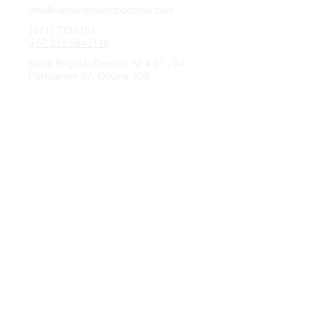
info@camaracolombochina.com
(571) 7732154
+57 319 5942118
Sede Bogotá: Carrera 12 # 97 - 04,
Parkcenter 97, ​​Oficina 303
Sede Medellín:
Sin Kit I (Sinki) 冼洁仪
Subdirecciónregional Antioquia - Medellín
director.antioquia@camaracolombochina.
com