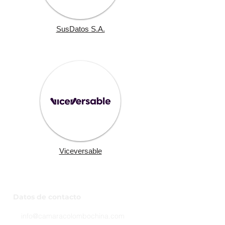
SusDatos S.A.
Viceversable
Datos de contacto
info@camaracolombochina.com