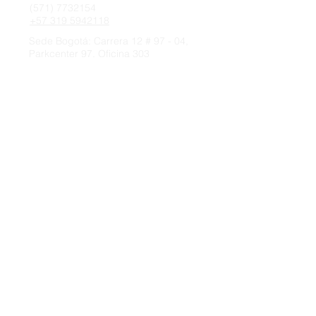
(571) 7732154
+57 319 5942118
Sede Bogotá: Carrera 12 # 97 - 04,
Parkcenter 97, ​​Oficina 303
Sede Medellín:
Sin Kit I (Sinki) 冼洁仪
Subdirecciónregional Antioquia - Medellín
director.antioquia@camaracolombochina.
com