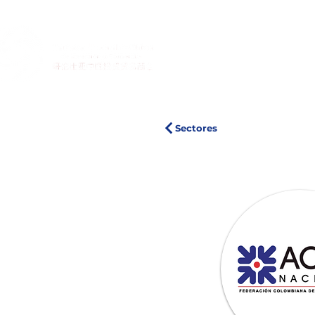
I
Sectores